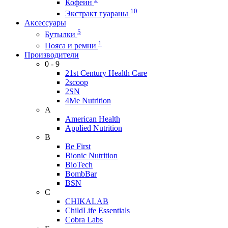
Кофеин
10
Экстракт гуараны
Аксессуары
5
Бутылки
1
Пояса и ремни
Производители
0 - 9
21st Century Health Care
2scoop
2SN
4Me Nutrition
A
American Health
Applied Nutrition
B
Be First
Bionic Nutrition
BioTech
BombBar
BSN
C
CHIKALAB
ChildLife Essentials
Cobra Labs