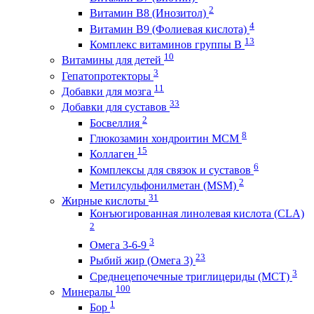
2
Витамин B8 (Инозитол)
4
Витамин B9 (Фолиевая кислота)
13
Комплекс витаминов группы B
10
Витамины для детей
3
Гепатопротекторы
11
Добавки для мозга
33
Добавки для суставов
2
Босвеллия
8
Глюкозамин хондроитин МСМ
15
Коллаген
6
Комплексы для связок и суставов
2
Метилсульфонилметан (MSM)
31
Жирные кислоты
Конъюгированная линолевая кислота (CLA)
2
3
Омега 3-6-9
23
Рыбий жир (Омега 3)
3
Среднецепочечные триглицериды (MCT)
100
Минералы
1
Бор