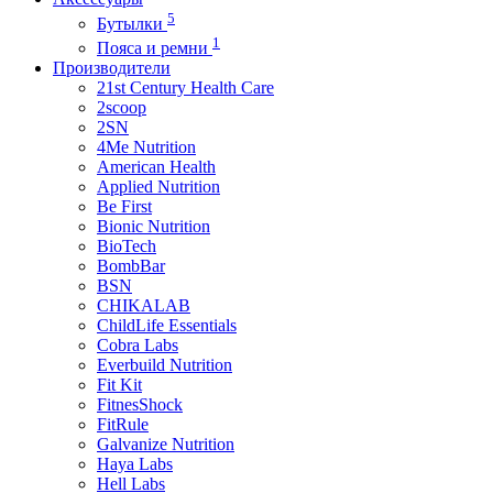
5
Бутылки
1
Пояса и ремни
Производители
21st Century Health Care
2scoop
2SN
4Me Nutrition
American Health
Applied Nutrition
Be First
Bionic Nutrition
BioTech
BombBar
BSN
CHIKALAB
ChildLife Essentials
Cobra Labs
Everbuild Nutrition
Fit Kit
FitnesShock
FitRule
Galvanize Nutrition
Haya Labs
Hell Labs