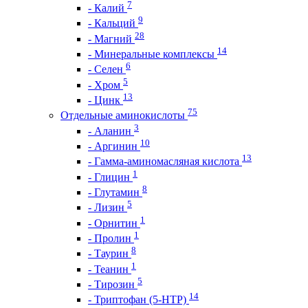
7
- Калий
9
- Кальций
28
- Магний
14
- Минеральные комплексы
6
- Селен
5
- Хром
13
- Цинк
75
Отдельные аминокислоты
3
- Аланин
10
- Аргинин
13
- Гамма-аминомасляная кислота
1
- Глицин
8
- Глутамин
5
- Лизин
1
- Орнитин
1
- Пролин
8
- Таурин
1
- Теанин
5
- Тирозин
14
- Триптофан (5-HTP)