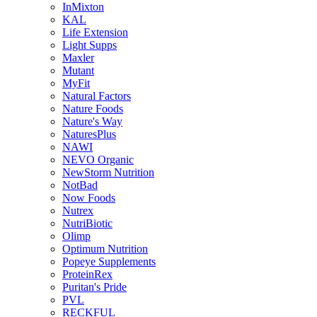
InMixton
KAL
Life Extension
Light Supps
Maxler
Mutant
MyFit
Natural Factors
Nature Foods
Nature's Way
NaturesPlus
NAWI
NEVO Organic
NewStorm Nutrition
NotBad
Now Foods
Nutrex
NutriBiotic
Olimp
Optimum Nutrition
Popeye Supplements
ProteinRex
Puritan's Pride
PVL
RECKFUL