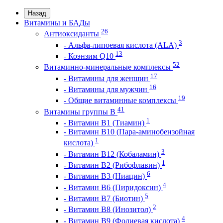
Назад
Витамины и БАДы
26
Антиоксиданты
3
- Альфа-липоевая кислота (ALA)
13
- Коэнзим Q10
52
Витаминно-минеральные комплексы
17
- Витамины для женщин
16
- Витамины для мужчин
19
- Общие витаминные комплексы
41
Витамины группы В
1
- Витамин B1 (Тиамин)
- Витамин B10 (Пара-аминобензойная
1
кислота)
3
- Витамин B12 (Кобаламин)
1
- Витамин B2 (Рибофлавин)
6
- Витамин B3 (Ниацин)
4
- Витамин B6 (Пиридоксин)
5
- Витамин B7 (Биотин)
2
- Витамин B8 (Инозитол)
4
- Витамин B9 (Фолиевая кислота)