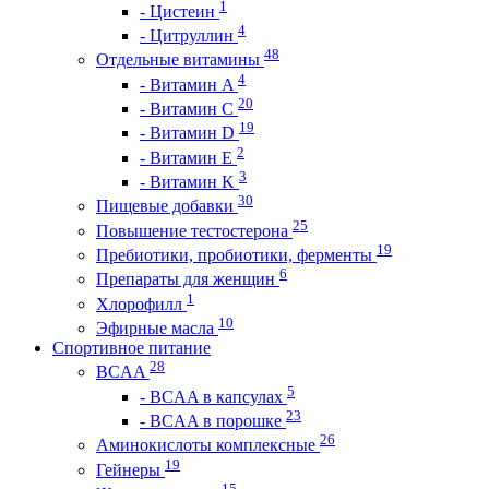
1
- Цистеин
4
- Цитруллин
48
Отдельные витамины
4
- Витамин A
20
- Витамин C
19
- Витамин D
2
- Витамин E
3
- Витамин K
30
Пищевые добавки
25
Повышение тестостерона
19
Пребиотики, пробиотики, ферменты
6
Препараты для женщин
1
Хлорофилл
10
Эфирные масла
Спортивное питание
28
BCAA
5
- BCAA в капсулах
23
- BCAA в порошке
26
Аминокислоты комплексные
19
Гейнеры
15