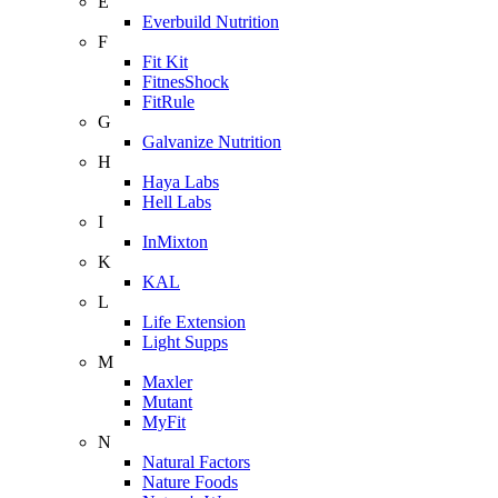
E
Everbuild Nutrition
F
Fit Kit
FitnesShock
FitRule
G
Galvanize Nutrition
H
Haya Labs
Hell Labs
I
InMixton
K
KAL
L
Life Extension
Light Supps
M
Maxler
Mutant
MyFit
N
Natural Factors
Nature Foods