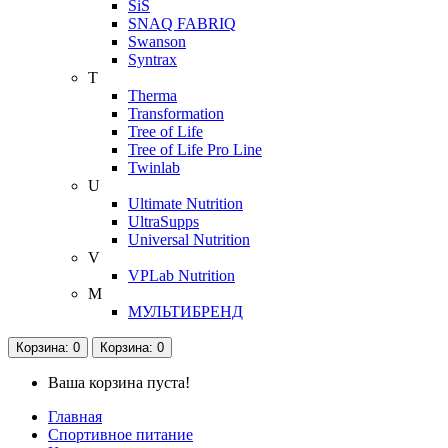
SiS
SNAQ FABRIQ
Swanson
Syntrax
T
Therma
Transformation
Tree of Life
Tree of Life Pro Line
Twinlab
U
Ultimate Nutrition
UltraSupps
Universal Nutrition
V
VPLab Nutrition
М
МУЛЬТИБРЕНД
Корзина
: 0
Корзина
: 0
Ваша корзина пуста!
Главная
Спортивное питание