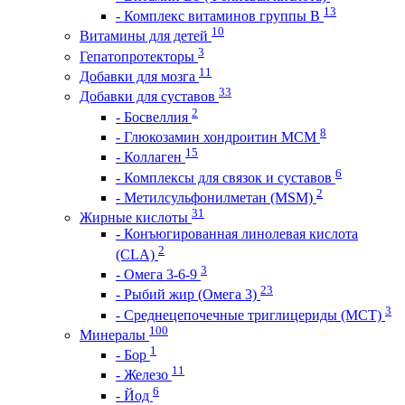
13
- Комплекс витаминов группы B
10
Витамины для детей
3
Гепатопротекторы
11
Добавки для мозга
33
Добавки для суставов
2
- Босвеллия
8
- Глюкозамин хондроитин МСМ
15
- Коллаген
6
- Комплексы для связок и суставов
2
- Метилсульфонилметан (MSM)
31
Жирные кислоты
- Конъюгированная линолевая кислота
2
(CLA)
3
- Омега 3-6-9
23
- Рыбий жир (Омега 3)
3
- Среднецепочечные триглицериды (MCT)
100
Минералы
1
- Бор
11
- Железо
6
- Йод