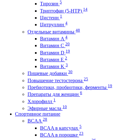
5
Тирозин
14
Триптофан (5-HTP)
1
Цистеин
4
Цитруллин
48
Отдельные витамины
4
Витамин A
20
Витамин C
19
Витамин D
2
Витамин E
3
Витамин K
30
Пищевые добавки
25
Повышение тестостерона
19
Пребиотики, пробиотики, ферменты
6
Препараты для женщин
1
Хлорофилл
10
Эфирные масла
Спортивное питание
28
BCAA
5
BCAA в капсулах
23
BCAA в порошке