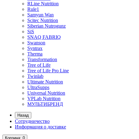
RLine Nutrition
Rule1
Samyun Wan
Scitec Nutrition
Siberian Nutrogunz
SiS
SNAQ FABRIQ
Swanson
Syntrax
Therma
Transformation
Tree of Life
Tree of Life Pro Line
Twinlab
Ultimate Nutrition
UltraSupps
Universal Nutrition
VPLab Nutrition
МУЛЬТИБРЕНД
Назад
Сотрудничество
Информация о доставке
Корзина
: 0