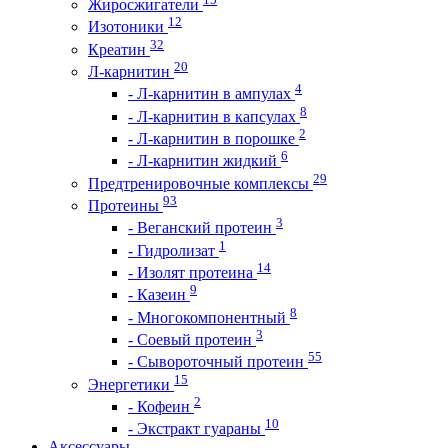
Жиросжигатели
12
Изотоники
32
Креатин
20
Л-карнитин
4
- Л-карнитин в ампулах
8
- Л-карнитин в капсулах
2
- Л-карнитин в порошке
6
- Л-карнитин жидкий
29
Предтренировочные комплексы
93
Протеины
3
- Веганский протеин
1
- Гидролизат
14
- Изолят протеина
9
- Казеин
8
- Многокомпонентный
3
- Соевый протеин
55
- Сывороточный протеин
15
Энергетики
2
- Кофеин
10
- Экстракт гуараны
Аксессуары