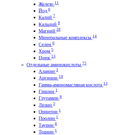
11
Железо
6
Йод
7
Калий
9
Кальций
28
Магний
14
Минеральные комплексы
6
Селен
5
Хром
13
Цинк
75
Отдельные аминокислоты
3
Аланин
10
Аргинин
13
Гамма-аминомасляная кислота
1
Глицин
8
Глутамин
5
Лизин
1
Орнитин
1
Пролин
8
Таурин
1
Теанин