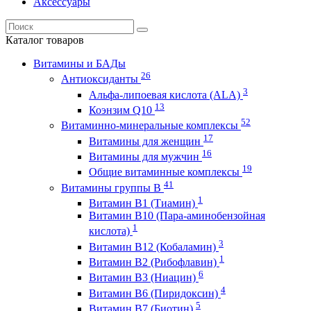
Аксессуары
Каталог
товаров
Витамины и БАДы
26
Антиоксиданты
3
Альфа-липоевая кислота (ALA)
13
Коэнзим Q10
52
Витаминно-минеральные комплексы
17
Витамины для женщин
16
Витамины для мужчин
19
Общие витаминные комплексы
41
Витамины группы В
1
Витамин B1 (Тиамин)
Витамин B10 (Пара-аминобензойная
1
кислота)
3
Витамин B12 (Кобаламин)
1
Витамин B2 (Рибофлавин)
6
Витамин B3 (Ниацин)
4
Витамин B6 (Пиридоксин)
5
Витамин B7 (Биотин)