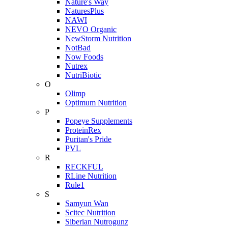
Nature's Way
NaturesPlus
NAWI
NEVO Organic
NewStorm Nutrition
NotBad
Now Foods
Nutrex
NutriBiotic
O
Olimp
Optimum Nutrition
P
Popeye Supplements
ProteinRex
Puritan's Pride
PVL
R
RECKFUL
RLine Nutrition
Rule1
S
Samyun Wan
Scitec Nutrition
Siberian Nutrogunz