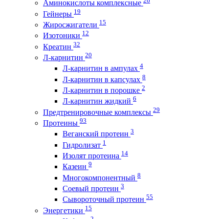
26
Аминокислоты комплексные
19
Гейнеры
15
Жиросжигатели
12
Изотоники
32
Креатин
20
Л-карнитин
4
Л-карнитин в ампулах
8
Л-карнитин в капсулах
2
Л-карнитин в порошке
6
Л-карнитин жидкий
29
Предтренировочные комплексы
93
Протеины
3
Веганский протеин
1
Гидролизат
14
Изолят протеина
9
Казеин
8
Многокомпонентный
3
Соевый протеин
55
Сывороточный протеин
15
Энергетики
2