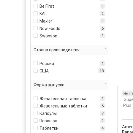
Be First
1
KAL
2
Maxler
1
Now Foods
6
Swanson
3
Страна производителя:
Россия
1
США
18
Форма выпуска:
Нет 
Жевательная таблетка
1
Жевательные таблетки
6
Капсулы
7
Порошок
1
Ameri
Таблетки
4
Papa