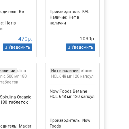
одитель:
Be
Производитель:
KAL
Наличие:
Нет в
е:
Нет в
наличии
ии
470р.
1030р.
Уведомить
Уведомить
 наличии
Нет в наличии
Now Foods Betaine
HCL 648 мг 120 капсул
Spirulina Organic
 180 таблеток
Производитель:
Now
одитель:
Maxler
Foods