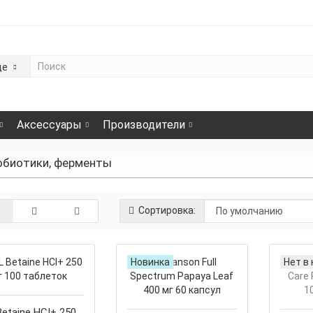
де
Аксессуары
Производители
обиотики, ферменты
Сортировка:
Новинка
Нет в
etaine HCI+ 250