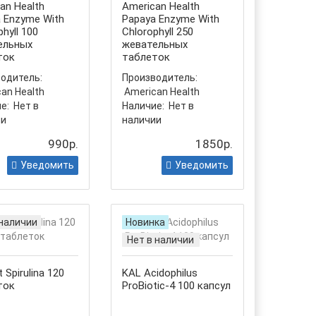
an Health
American Health
 Enzyme With
Papaya Enzyme With
phyll 100
Chlorophyll 250
ельных
жевательных
ток
таблеток
одитель:
Производитель:
an Health
American Health
е:
Нет в
Наличие:
Нет в
ии
наличии
990р.
1850р.
Уведомить
Уведомить
 наличии
Новинка
Нет в наличии
t Spirulina 120
KAL Acidophilus
ток
ProBiotic-4 100 капсул