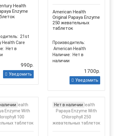
entury Health
apaya Enzyme
American Health
аблеток
Original Papaya Enzyme
250 жевательных
таблеток
одитель:
21st
y Health Care
Производитель:
е:
Нет в
American Health
ии
Наличие:
Нет в
наличии
990р.
1700р.
Уведомить
Уведомить
 наличии
Нет в наличии