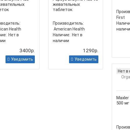
жевательных
жевательных
еток
таблеток
Произв
First
зводитель:
Производитель:
Наличи
ican Health
American Health
налич
ие:
Нет в
Наличие:
Нет в
чии
наличии
3400р.
1290р.
Уведомить
Уведомить
Нет в
Maxler 
500 мг
Произв