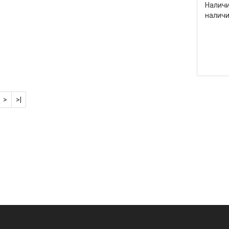
Наличи
налич
>
>|