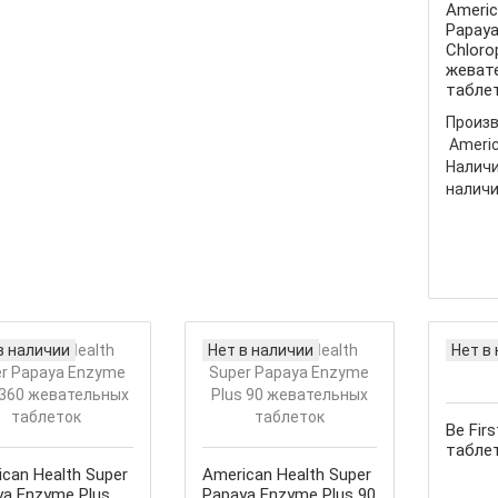
Americ
Papaya
Chloro
жеват
табле
Произв
Americ
Наличи
налич
в наличии
Нет в наличии
Нет в
Be Firs
табле
can Health Super
American Health Super
ya Enzyme Plus
Papaya Enzyme Plus 90