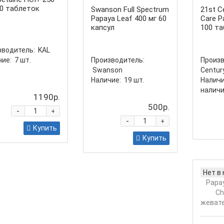
00 таблеток
Swanson Full Spectrum
21st C
Papaya Leaf 400 мг 60
Care P
капсул
100 т
зводитель:
KAL
ие:
7
шт.
Производитель:
Произв
Swanson
Centur
Наличие:
19
шт.
Наличи
налич
1190р.
500р.
-
+
-
+
Купить
Купить
Нет в