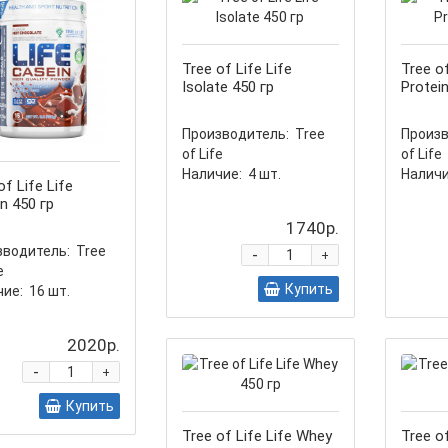
Tree of Life Life
Tree of
Isolate 450 гр
Protei
Производитель:
Tree
Произв
of Life
of Life
Наличие:
4
шт.
Наличи
of Life Life
n 450 гр
1740р.
зводитель:
Tree
-
+
e
Купить
ие:
16
шт.
2020р.
-
+
Купить
Tree of Life Life Whey
Tree o