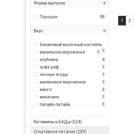
Форма выпуска:
Ultimate Nutrition
6
Universal Nutrition
1
Порошок
93
1
2
Вкус:
банановый молочный коктейль
1
ванильное мороженое
1
клубника
4
кофе раф
1
лесные ягоды
1
малиновое мороженое
1
манго
2
мокачино
1
папайя-питайя
1
персик
1
сочная дыня
5
Витамины и БАДы (524)
фисташковое мороженое
2
Спортивное питание (289)