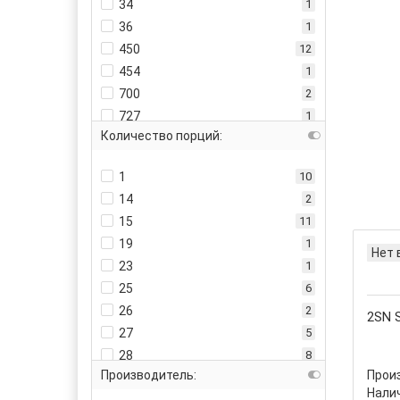
34
1
36
1
450
12
454
1
700
2
727
1
Количество порций:
750
4
861
1
1
10
891
1
14
2
900
8
15
11
907
13
19
1
908
8
Нет 
23
1
910
2
25
6
912
1
26
2
2SN S
920
1
27
5
1000
4
28
8
1500
1
Производитель:
Прои
29
3
1800
4
Налич
16