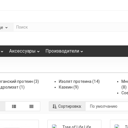
де
Аксессуары
Производители
еганский протеин (3)
Изолят протеина (14)
Мн
идролизат (1)
Казеин (9)
(8)
Сое
Сортировка: