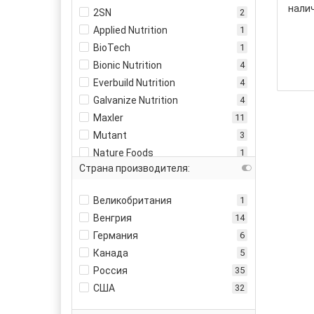
30
2000
2
нали
2SN
2
32
2
2240
1
Applied Nutrition
1
33
2
2270
10
BioTech
1
49
1
2280
2
Bionic Nutrition
4
50
1
2350
1
Everbuild Nutrition
4
60
4
2390
1
Galvanize Nutrition
4
62
1
2500
1
Maxler
11
63
1
2700
1
Mutant
3
67
3
Nature Foods
1
68
1
Страна производителя:
NotBad
2
69
1
Optimum Nutrition
4
71
5
Великобритания
1
PVL
2
73
1
Венгрия
14
Rule1
4
74
1
Германия
6
Scitec Nutrition
9
76
1
Канада
5
Siberian Nutrogunz
3
78
1
Россия
35
Syntrax
8
80
1
США
32
Tree of Life
19
83
1
Tree of Life Pro Line
4