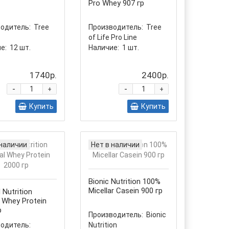
Pro Whey 907 гр
одитель:
Tree
Производитель:
Tree
of Life Pro Line
е:
12
шт.
Наличие:
1
шт.
1740р.
2400р.
-
-
+
+
Купить
Купить
 наличии
Нет в наличии
Bionic Nutrition 100%
Micellar Casein 900 гр
 Nutrition
l Whey Protein
р
Производитель:
Bionic
одитель:
Nutrition