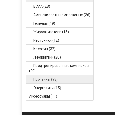
фраппе капучино
1
- BCAA (28)
черника
1
черника-ежевика
1
- Аминокислоты комплексные (26)
черничный маффин
2
- Гейнеры (19)
шоколад
3
- Жиросжигатели (15)
- Изотоники (12)
- Креатин (32)
- Л-карнитин (20)
- Предтренировочные комплексы
(29)
- Протеины (93)
- Энергетики (15)
Аксессуары (11)