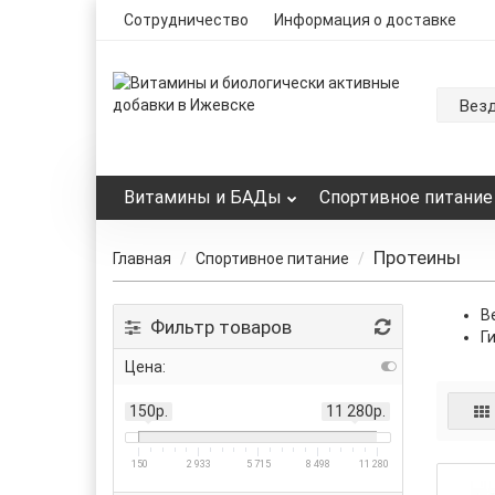
Сотрудничество
Информация о доставке
Вез
Витамины и БАДы
Спортивное питание
Протеины
Главная
Спортивное питание
В
Фильтр товаров
Г
Цена:
150р.
11 280р.
150
2 933
5 715
8 498
11 280