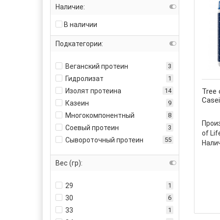
Наличие:
В наличии
Подкатегории:
Веганский протеин
3
Гидролизат
1
Изолят протеина
14
Tree 
Casei
Казеин
9
Многокомпонентный
8
Прои
Соевый протеин
3
of Lif
Сывороточный протеин
55
Налич
Вес (гр):
29
1
30
6
33
1