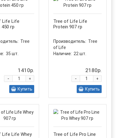
 Life Life
Tree of Life Life
n 450 гр
Protein 907 гр
одитель:
Tree
Производитель:
Tree
of Life
е:
35
шт.
Наличие:
22
шт.
1410р.
2180р.
-
-
+
+
Купить
Купить
f Life Life Whey
Tree of Life Pro Line