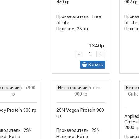
450 гр
907 гр
Производитель:
Tree
Произв
of Life
of Life
Наличие:
25
шт.
Наличи
1340р.
-
+
Купить
в наличии
Нет в наличии
Нет в
oy Protein 900 гр
2SN Vegan Protein 900
гр
Applied
Critica
2000 г
зводитель:
2SN
Производитель:
2SN
ие:
Нет в
Наличие:
Нет в
Произв