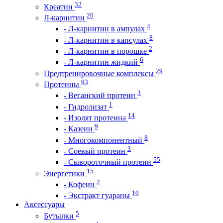
32
Креатин
20
Л-карнитин
4
- Л-карнитин в ампулах
8
- Л-карнитин в капсулах
2
- Л-карнитин в порошке
6
- Л-карнитин жидкий
29
Предтренировочные комплексы
93
Протеины
3
- Веганский протеин
1
- Гидролизат
14
- Изолят протеина
9
- Казеин
8
- Многокомпонентный
3
- Соевый протеин
55
- Сывороточный протеин
15
Энергетики
2
- Кофеин
10
- Экстракт гуараны
Аксессуары
5
Бутылки