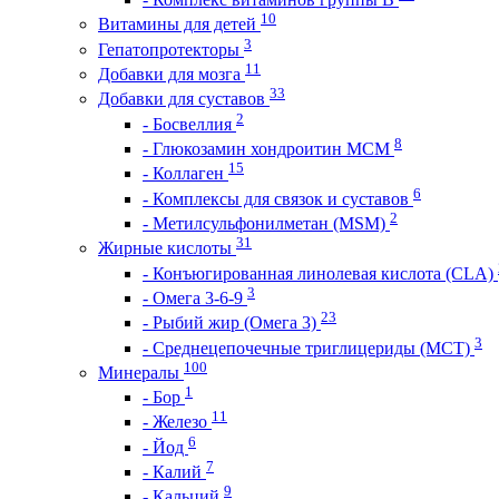
10
Витамины для детей
3
Гепатопротекторы
11
Добавки для мозга
33
Добавки для суставов
2
- Босвеллия
8
- Глюкозамин хондроитин МСМ
15
- Коллаген
6
- Комплексы для связок и суставов
2
- Метилсульфонилметан (MSM)
31
Жирные кислоты
- Конъюгированная линолевая кислота (CLA)
3
- Омега 3-6-9
23
- Рыбий жир (Омега 3)
3
- Среднецепочечные триглицериды (MCT)
100
Минералы
1
- Бор
11
- Железо
6
- Йод
7
- Калий
9
- Кальций