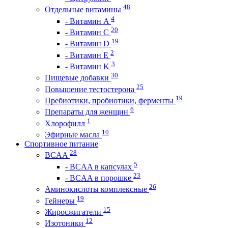
48
Отдельные витамины
4
- Витамин A
20
- Витамин C
19
- Витамин D
2
- Витамин E
3
- Витамин K
30
Пищевые добавки
25
Повышение тестостерона
19
Пребиотики, пробиотики, ферменты
6
Препараты для женщин
1
Хлорофилл
10
Эфирные масла
Спортивное питание
28
BCAA
5
- BCAA в капсулах
23
- BCAA в порошке
26
Аминокислоты комплексные
19
Гейнеры
15
Жиросжигатели
12
Изотоники