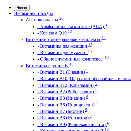
Назад
Витамины и БАДы
26
Антиоксиданты
3
- Альфа-липоевая кислота (ALA)
13
- Коэнзим Q10
52
Витаминно-минеральные комплексы
17
- Витамины для женщин
16
- Витамины для мужчин
19
- Общие витаминные комплексы
41
Витамины группы В
1
- Витамин B1 (Тиамин)
- Витамин B10 (Пара-аминобензойная кислот
3
- Витамин B12 (Кобаламин)
1
- Витамин B2 (Рибофлавин)
6
- Витамин B3 (Ниацин)
4
- Витамин B6 (Пиридоксин)
5
- Витамин B7 (Биотин)
2
- Витамин B8 (Инозитол)
4
- Витамин B9 (Фолиевая кислота)
13
- Комплекс витаминов группы B