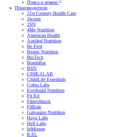
1
Пояса и ремни
Производители
21st Century Health Care
2scoop
2SN
4Me Nutrition
American Health
Applied Nutrition
Be First
Bionic Nutrition
BioTech
BombBar
BSN
CHIKALAB
ChildLife Essentials
Cobra Labs
Everbuild Nutrition
Fit Kit
FitnesShock
FitRule
Galvanize Nutrition
Haya Labs
Hell Labs
InMixton
KAL