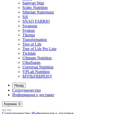
Samyun Wan
Scitec Nutrition
Siberian Nutrogunz
SiS
SNAQ FABRIQ
Swanson
Syntrax
Therma
Transformation
Tree of Life
Tree of Life Pro Line
Twinlab
Ultimate Nutrition
UltraSupps
Universal Nutrition
VPLab Nutrition
МУЛЬТИБРЕНД
Назад
Сотрудничество
Информация о доставке
Корзина
: 0
Сотрудничество
Информация о доставке