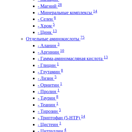
28
- Магний
14
- Минеральные комплексы
6
- Селен
5
- Хром
13
- Цинк
75
Отдельные аминокислоты
3
- Аланин
10
- Аргинин
13
- Гамма-аминомасляная кислота
1
- Глицин
8
- Глутамин
5
- Лизин
1
- Орнитин
1
- Пролин
8
- Таурин
1
- Теанин
5
- Тирозин
14
- Триптофан (5-HTP)
1
- Цистеин
4
- Цитруллин