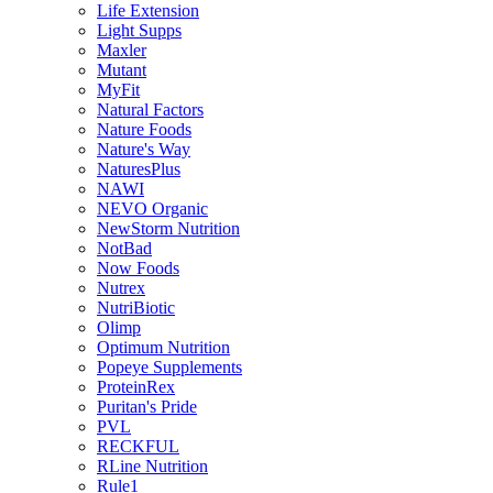
Life Extension
Light Supps
Maxler
Mutant
MyFit
Natural Factors
Nature Foods
Nature's Way
NaturesPlus
NAWI
NEVO Organic
NewStorm Nutrition
NotBad
Now Foods
Nutrex
NutriBiotic
Olimp
Optimum Nutrition
Popeye Supplements
ProteinRex
Puritan's Pride
PVL
RECKFUL
RLine Nutrition
Rule1