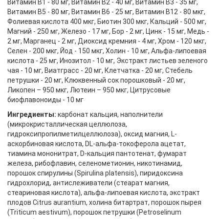
Витамин В1 - 80 мг, Витамин В2 - 40 мг, Витамин В3 - 35 мг,
Витамин В5 - 80 мг, Витамин В6 - 25 мг, Витамин В12 - 80 мкг,
Фолиевая кислота 400 мкг, Биотин 300 мкг, Кальций - 500 мг,
Магний - 250 мг, Железо - 17 мг, Бор - 2 мг, Цинк - 15 мг, Медь -
2 мг, Марганец - 2 мг, Диоксид кремния - 4 мг, Хром - 120 мкг,
Селен - 200 мкг, Йод - 150 мкг, Холин - 10 мг, Альфа-липоевая
кислота - 25 мг, Инозитол - 10 мг, Экстракт листьев зеленого
чая - 10 мг, Виатграсс - 20 мг, Клетчатка - 20 мг, Стебель
петрушки - 20 мг, Клюквенный сок порошковый - 20 мг,
Ликопен – 950 мкг, Лютеин – 950 мкг, Цитрусовые
биофлавоноиды - 10 мг
Ингредиенты:
карбонат кальция, наполнители
(микрокристаллическая целлюлоза,
гидроксипропилметилцеллюлоза), оксид магния, L-
аскорбиновая кислота, DL-альфа-токоферола ацетат,
тиамина мононитрат, D-кальция пантотенат, фумарат
железа, рибофлавин, селенометионин, никотинамид,
порошок спирулины (Spirulina platensis), пиридоксина
гидрохлорид, антислеживатели (стеарат магния,
стеариновая кислота), альфа-липоевая кислота, экстракт
плодов Citrus aurantium, холина битартрат, порошок пырея
(Triticum aestivum), порошок петрушки (Petroselinum